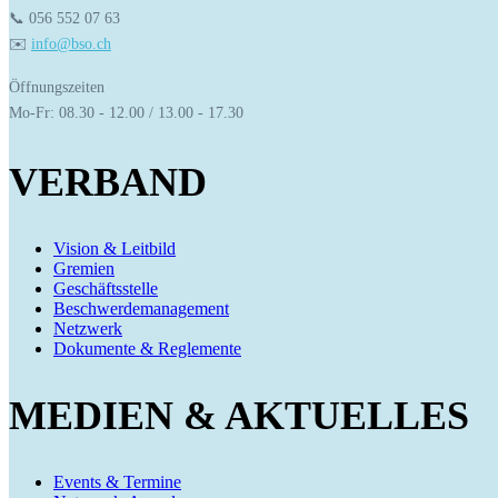
📞 056 552 07 63
✉️ 
info@bso.ch
Öffnungszeiten
Mo-Fr: 08.30 - 12.00 / 13.00 - 17.30
VERBAND
Vision & Leitbild
Gremien
Geschäftsstelle
Beschwerdemanagement
Netzwerk
Dokumente & Reglemente
MEDIEN & AKTUELLES
Events & Termine