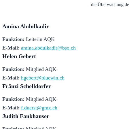
die Überwachung der Q
Amina Abdulkadir
Funktion:
 Leiterin AQK
E-Mail:
amina.abdulkadir@bso.ch
Helen Gebert
Funktion:
 Mitglied AQK
E-Mail: 
hgebert@bluewin.ch
Fränzi Schelldorfer
Funktion:
 Mitglied AQK
E-Mail:
f.duerst@gmx.ch
Judith Fankhauser